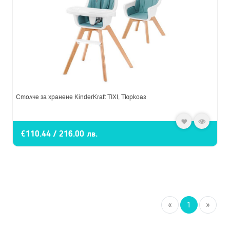
Столче за хранене KinderKraft TIXI, Тюркоаз
€110.44 / 216.00 лв.
«
1
»