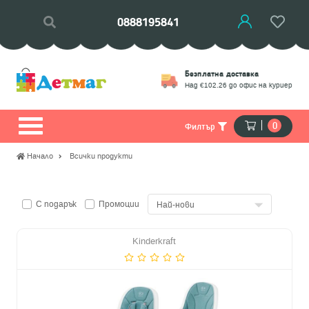
0888195841
Връщане
Безплатна доставка
моции
Замяна на стоки
Над €102.26 до офис на куриер
0
Филтър
Начало
Всички продукти
С подарък
Промоции
Kinderkraft