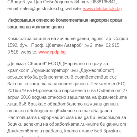
Свищов ,ул.Цар Освободител 84 тел. 0888195841,
email:
sales@getskistoki.bg
, website:
www.detskistoki.bg
.
Информация относно компетентния надзорен орган
защита на личните данни
Комисия за защита на личните данни, адрес: гр. София
1592, бул. „Проф. Цветан Лазаров” № 2, тел. 02 915
3 518, website:
www.cpdp.bg
„Детмаг-Свищов“ ЕООД (Наричано по-долу за
краткост „Администратор“ или „Дружеството“)
осъществява дейността си в съответствие със
Закона за защита на личните данни и Регламент (ЕС)
2016/679 на Европейския парламент и на Съвета от 27
април 2016 година относно защитата на физическите
лица във връзка с обработването на лични данни и
относно свободното движение на такива данни.
Настоящата информация има цел да ви информира за
всички аспекти на обработката личните ви данни от
Дружеството и правата, които имате във връзка с