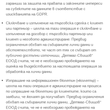
гаранции за защита на правата и законните интереси
на субектите на данните в съответствие с
изискванията на GDPR.
Сключване и изпълнение на търговска сделка с клиент
или партньор – целта на тази операция е сключване и
изпълнение на договор с търговски партньор или
клиент и неговото администриране. Предвид
ограничения обхват на събираните лични данни и
обстоятелството, че част от тях се събират от
публично достъпни източници, „Детмаг-Свищов“
ЕООД счита, че не е необходимо провеждането на
оценка на въздействието за настоящата операция за
обработка на лични данни.
Изпращане на информационен бюлетин (нюзлетър) –
целта на тази операция е администриране на процеса
по изпращане на бюлетини до клиентите, които са
заявили, че желаят да получават. Предвид ограничения
обхват на събираните лични данни, „Детмаг-Свищов“
ЕООД счита, че не е необходимо провеждането на