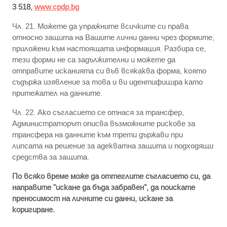
3 518,
www.cpdp.bg
Чл. 21. Можете да упражните всичките си права
относно защита на Вашите лични данни чрез формите,
приложени към настоящата информация. Разбира се,
тези форми не са задължителни и можете да
отправите исканията си във всякаква форма, която
съдържа изявление за това и ви идентифицира като
притежател на данните.
Чл. 22. Ако съгласието се отнася за трансфер,
Администраторът описва възможните рискове за
трансфера на данните към трети държави при
липсата на решение за адекватна защита и подходящи
средства за защита.
По всяко време може да оттеглите съгласието си, да
направите "искане да бъда забравен", да поискате
преносимост на личните си данни, искане за
коригиране.