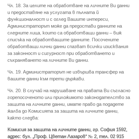
Чл. 18. За целите на обработване на личните Ви данни
и предоставяне на услугата в пълната й
функционалност и с оглед Вашите интереси,
Администраторът може да предостави данните на
следните лица, които са обработващи данни – виж
списъка на обработващите данните. Посочените
обработващи лични данни спазват всички изисквания
за законност и сигурност при обработването и
съхраняването на личните Ви данни.
Чл. 19. Администраторът не извършва трансфер на
вашите данни към трети държави.
Чл. 20. В случай на нарушаване на правата Ви съгласно
горепосоченото или приложимото законодателство за
защита на личните данни, имате право да подадете
жалба до Комисията за защита на личните данни,
както следва:
Комисия за защита на личните данни, гр. София 1592,
адрес: бул. „Проф. Цветан Лазаров” № 2, тел.
02 915