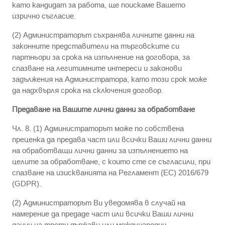
като кандидат за работа, ще поискаме Вашето
изрично съгласие.
(2) Администраторът съхранява личните данни на
законните представители на търговските си
партньори за срока на изпълнение на договора, за
спазване на легитимните интереси и законови
задължения на Администратора, като този срок може
да надхвърля срока на сключения договор.
Предаване на Вашите лични данни за обработване
Чл. 8. (1) Администраторът може по собствена
преценка да предава част или всички Ваши лични данни
на обработващи лични данни за изпълнението на
целите за обработване, с които сте се съгласили, при
спазване на изискванията на Регламент (ЕС) 2016/679
(GDPR).
(2) Администраторът Ви уведомява в случай на
намерение да предаде част или всички Ваши лични
данни на трети държави или международни