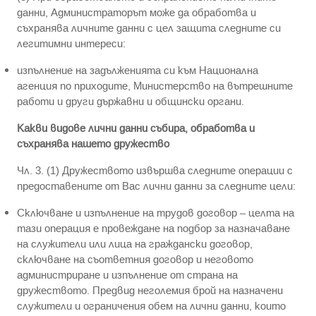
данни, Администраторът може да обработва и
съхранява личните данни с цел защита следните си
легитимни интереси:
изпълнение на задълженията си към Национална
агенция по приходите, Министерство на вътрешните
работи и други държавни и общински органи.
Какви видове лични данни събира, обработва и
съхранява нашето дружество
Чл. 3. (1) Дружеството извършва следните операции с
предоставените от Вас лични данни за следните цели:
Сключване и изпълнение на трудов договор – целта на
тази операция е провеждане на подбор за назначаване
на служители или лица на граждански договор,
сключване на съответния договор и неговото
администриране и изпълнение от страна на
дружеството. Предвид неголемия брой на назначени
служители и ограничения обем на лични данни, които