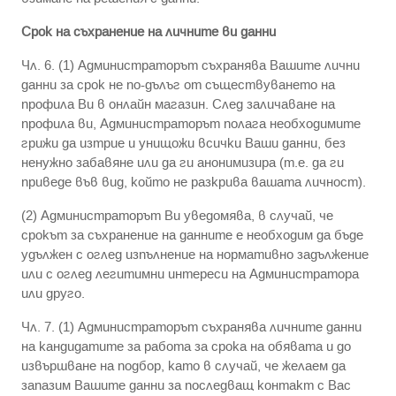
Срок на съхранение на личните ви данни
Чл. 6. (1) Администраторът съхранява Вашите лични
данни за срок не по-дълъг от съществуването на
профила Ви в онлайн магазин. След заличаване на
профила ви, Администраторът полага необходимите
грижи да изтрие и унищожи всички Ваши данни, без
ненужно забавяне или да ги анонимизира (т.е. да ги
приведе във вид, който не разкрива вашата личност).
(2) Администраторът Ви уведомява, в случай, че
срокът за съхранение на данните е необходим да бъде
удължен с оглед изпълнение на нормативно задължение
или с оглед легитимни интереси на Администратора
или друго.
Чл. 7. (1) Администраторът съхранява личните данни
на кандидатите за работа за срока на обявата и до
извършване на подбор, като в случай, че желаем да
запазим Вашите данни за последващ контакт с Вас