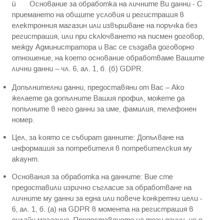
ü Основание за обработка на личните Ви данни - С
приемането на общите условия и регистрация в
електронния магазин или извършване на поръчка без
регистрация, или при сключването на писмен договор,
между Администратора и Вас се създава договорно
отношение, на което основание обработваме Вашите
лични данни – чл. 6, ал. 1, б. (б) GDPR.
Допълнителни данни, предоставяни от Вас – Ако
желаете да допълните Вашия профил, можете да
попълните в него данни за име, фамилия, телефонен
номер.
Цел, за която се събират данните: Допълване на
информация за потребителя в потребителския му
акаунт.
Основания за обработка на данните: Вие сте
предоставили изрично съгласие за обработване на
личните му данни за една или повече конкретни цели -
6, ал. 1, б. (a) на GDPR в момента на регистрация в
онлайн магазина. Предоставянето на тези данни, не е