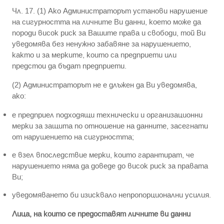
Чл. 17. (1) Ако Администраторът установи нарушение
на сигурността на личните Ви данни, което може да
породи висок риск за Вашите права и свободи, той Ви
уведомява без ненужно забавяне за нарушението,
както и за мерките, които са предприети или
предстои да бъдат предприети.
(2) Администраторът не е длъжен да Ви уведомява,
ако:
е предприел подходящи технически и организационни
мерки за защита по отношение на данните, засегнати
от нарушението на сигурността;
е взел впоследствие мерки, които гарантират, че
нарушението няма да доведе до висок риск за правата
Ви;
уведомяването би изисквало непропорционални усилия.
Лица, на които се предоставят личните ви данни