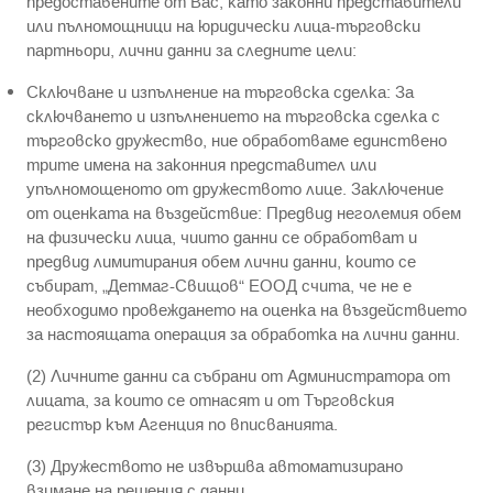
предоставените от Вас, като законни представители
или пълномощници на юридически лица-търговски
партньори, лични данни за следните цели:
Сключване и изпълнение на търговска сделка: За
сключването и изпълнението на търговска сделка с
търговско дружество, ние обработваме единствено
трите имена на законния представител или
упълномощеното от дружеството лице. Заключение
от оценката на въздействие: Предвид неголемия обем
на физически лица, чиито данни се обработват и
предвид лимитирания обем лични данни, които се
събират, „Детмаг-Свищов“ ЕООД счита, че не е
необходимо провеждането на оценка на въздействието
за настоящата операция за обработка на лични данни.
(2) Личните данни са събрани от Администратора от
лицата, за които се отнасят и от Търговския
регистър към Агенция по вписванията.
(3) Дружеството не извършва автоматизирано
взимане на решения с данни.