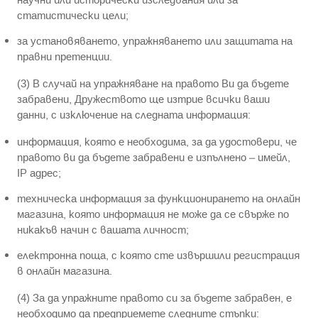
статистически цели;
за установяването, упражняването или защитата на
правни претенции.
(3) В случай на упражняване на правото Ви да бъдете
забравени, Дружеството ще изтрие всички ваши
данни, с изключение на следната информация:
информация, която е необходима, за да удостовери, че
правото ви да бъдете забравени е изпълнено – имейл,
IP адрес;
техническа информация за функционирането на онлайн
магазина, която информация не може да се свърже по
никакъв начин с вашата личност;
електронна поща, с която сте извършили регистрация
в онлайн магазина.
(4) За да упражните правото си за бъдете забравен, е
необходимо да предприемете следните стъпки: