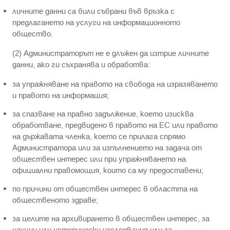
личните данни са били събрани във връзка с
предлагането на услуги на информационното
общество.
(2) Администраторът не е длъжен да изтрие личните
данни, ако ги съхранява и обработва:
за упражняване на правото на свобода на изразяването
и правото на информация;
за спазване на правно задължение, което изисква
обработване, предвидено в правото на ЕС или правото
на държавата членка, което се прилага спрямо
Администратора или за изпълнението на задача от
обществен интерес или при упражняването на
официални правомощия, които са му предоставени;
по причини от обществен интерес в областта на
общественото здраве;
за целите на архивирането в обществен интерес, за
научни или исторически изследвания или за