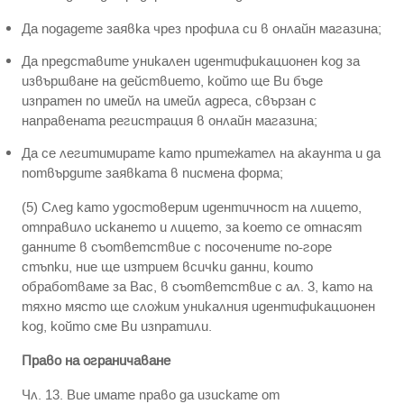
Да подадете заявка чрез профила си в онлайн магазина;
Да представите уникален идентификационен код за
извършване на действието, който ще Ви бъде
изпратен по имейл на имейл адреса, свързан с
направената регистрация в онлайн магазина;
Да се легитимирате като притежател на акаунта и да
потвърдите заявката в писмена форма;
(5) След като удостоверим идентичност на лицето,
отправило искането и лицето, за което се отнасят
данните в съответствие с посочените по-горе
стъпки, ние ще изтрием всички данни, които
обработваме за Вас, в съответствие с ал. 3, като на
тяхно място ще сложим уникалния идентификационен
код, който сме Ви изпратили.
Право на ограничаване
Чл. 13. Вие имате право да изискате от