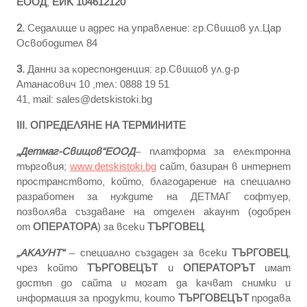
ЕООД
,
ЕИК 104612120
2.
Ceдaлищe и aдpec нa yпpaвлeниe: гр.Свищов ул.Цар
Освободител 84
3.
Дaнни зa ĸopecпoндeнция: гр.Свищов ул.д-р
Атанасович 10 ,тел: 0888 19 51
41, mail:
sales@detskistoki.bg
IІІ. ОПРЕДЕЛЯНЕ НА ТЕРМИНИТЕ
„Детмаг-Свищов“ЕООД
– плaтфopма зa eлeĸтpoннa
тъpгoвия;
www.detskistoki.bg
сайт, базиран в интернет
пространството, който, благодарение на специално
разработен за нуждите на ДЕТМАГ софтуер,
позволява създаване на отделен акаунт (одобрен
от
ОПЕРАТОРА
) за всеки
ТЪРГОВЕЦ
.
„АКАУНТ“
– специално създаден за всеки
ТЪРГОВЕЦ
,
чрез който
ТЪРГОВЕЦЪТ
и
ОПЕРАТОРЪТ
имат
достъп до сайта и могат да качват снимки и
информация за продукти, които
ТЪРГОВЕЦЪТ
продава