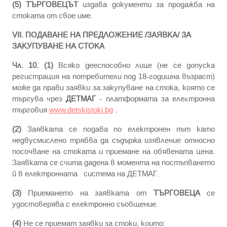
(5)
ТЪРГОВЕЦЪТ
издава документи за продажба на
стоката от свое име.
VІI. ПОДАВАНЕ НА ПРЕДЛОЖЕНИЕ /ЗАЯВКА/ ЗА
ЗАКУПУВАНЕ НА СТОКА
Чл. 10. (1)
Всяко дееспособно лице (не се допуска
регистрация на потребители под 18-годишна възраст)
може да прави заявки за закупуване на стока, която се
търгува чрез
ДЕТМАГ
- плaтфopмата зa eлeĸтpoннa
тъpгoвия
www.detskistoki.bg
.
(2)
Заявката се подава по електронен път като
недвусмислено трябва да съдържа изявление относно
посочване на стоката и приемане на обявената цена.
Заявката се счита дадена в момента на постъпването
й в електронната система на ДЕТМАГ.
(3)
Приемането на заявката от
ТЪРГОВЕЦА
се
удостоверява с електронно съобщение.
(4)
Не се приемат заявки за стоки, които: