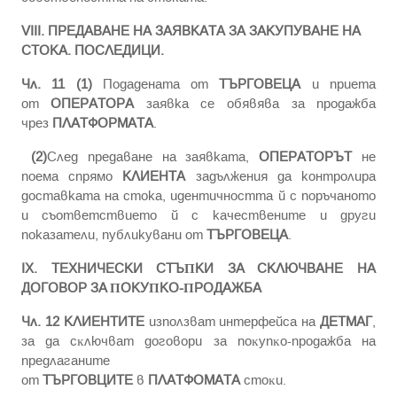
VIII. ПРЕДАВАНЕ НА ЗАЯВКАТА ЗА ЗАКУПУВАНЕ НА
СТОКА. ПОСЛЕДИЦИ.
Чл. 11 (1)
Подадената от
ТЪРГОВЕЦА
и приета
от
ОПЕРАТОРА
заявка се обявява за продажба
чрез
ПЛАТФОРМАТА
.
(2)
След предаване на заявката,
ОПЕРАТОРЪТ
не
поема спрямо
КЛИЕНТА
задължения да контролира
доставката на стока, идентичността й с поръчаното
и съответствието й с качествените и други
показатели, публикувани от
ТЪРГОВЕЦА
.
IX. TEXHИЧECKИ CTЪΠKИ ЗA CKЛЮЧBAHE HA
ДOГOBOP ЗA ΠOKУΠKO-ΠPOДAЖБA
Чл. 12
КЛИЕНТИТЕ
изпoлзвaт интepфeйca на
ДЕТМАГ
,
зa дa cĸлючвaт дoгoвopи зa пoĸyпĸo-пpoдaжбa нa
пpeдлaгaнитe
oт
ТЪРГОВЦИТЕ
в
ПЛАТФОМАТА
cтoĸи.