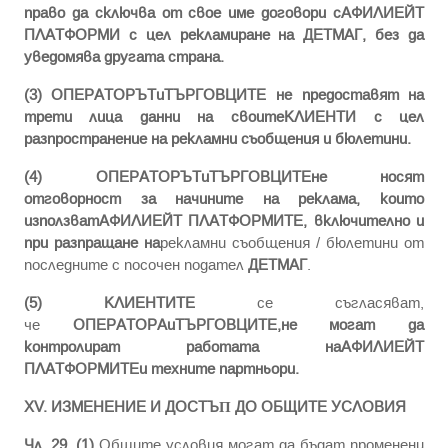
право да сключва от свое име договори сАФИЛИЕЙТ
ПЛАТФОРМИ с цел рекламиране на ДЕТМАГ, без да
уведомява другата страна.
(3) ОПЕРАТОРЪТиТЪРГОВЦИТЕ не предоставят на
трети лица данни на своитеКЛИЕНТИ с цел
разпространение на рекламни съобщения и бюлетини.
(4)
ОПЕРАТОРЪТиТЪРГОВЦИТЕне носят
отговорност за начините на реклама, които
използватАФИЛИЕЙТ ПЛАТФОРМИТЕ, включително и
при разпращане на
рекламни съобщения / бюлетини от
последните с посочен подател
ДЕТМАГ
.
(5)
КЛИЕНТИТЕ
ce cъглacявaт,
чe
ОПЕРАТОРАиТЪРГОВЦИТЕ,не могат да
контролират работата наАФИЛИЕЙТ
ПЛАТФОРМИТЕи техните партньори.
ХV. ИЗMEHEHИE И ДOCTЪΠ ДO OБЩИTE УCЛOBИЯ
Чл. 29. (1)
Общите условия могат да бъдат променени