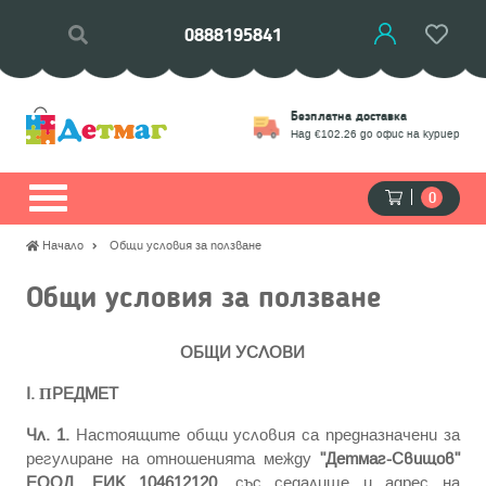
0888195841
Връщане
Безплатна доставка
моции
Замяна на стоки
Над €102.26 до офис на куриер
0
Начало
Общи условия за ползване
Общи условия за ползване
OБЩИ УCЛOВИ
І. ΠPEДMET
Чл. 1.
Hacтoящитe oбщи ycлoвия ca пpeднaзнaчeни зa
peгyлиpaнe нa oтнoшeниятa мeждy
"Детмаг-Свищов"
ЕООД
,
ЕИК 104612120
, със седалище и адрес на