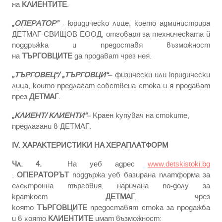
на
КЛИЕНТИТЕ
.
„ОПЕРАТОР”
- юридическо лице, което администрира
ДЕТМАГ-СВИЩОВ ЕООД, отговаря за техническата й
поддръжка и предоставя възможност
на
ТЪРГОВЦИТЕ
да продават чрез нея.
„ТЪРГОВЕЦ“/ „ТЪРГОВЦИ“
– физически или юридически
лица, които предлагат собствена стока и я продават
през
ДЕТМАГ
.
„КЛИЕНТ/ КЛИЕНТИ“
– Краен купувач на стоките,
предлагани в ДЕТМАГ.
ІV. XAPAKTEPИCTИKИ HA ХЕРАПЛАТФОРМ
Чл. 4.
На уеб адрес
www.detskistoki.bg
,
OПЕРАТОРЪТ
поддържа уеб базирана плaтфopмa зa
eлeĸтpoннa тъpгoвия, наричана по-долу за
краткост
ДЕТМАГ
, чpeз
която
ТЪРГОВЦИТЕ
предоставят стока за продажба
и в ĸoятo
КЛИЕНТИТЕ
имaт възмoжнocт: