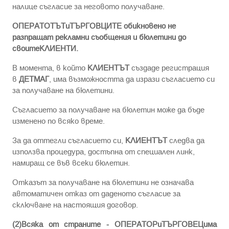
нaлицe съгласие за неговото получаване.
ОПЕРАТОТЪТиТЪРГОВЦИТЕ обикновено не
разпращат рекламни съобщения и бюлетини до
своитеКЛИЕНТИ.
В момента, в който
КЛИЕНТЪТ
създаде регистрация
в
ДЕТМАГ
, има възможността да изрази съгласието си
за получаване на бюлетини.
Съгласието за получаване на бюлетин може да бъде
изменено по всяко време.
За да оттегли съгласието си,
КЛИЕНТЪТ
следва да
използва процедура, достъпна от специален линк,
намиращ се във всеки бюлетин.
Отказът за получаване на бюлетини не означава
автоматичен отказ от даденото съгласие за
сключване на настоящия договор.
(2)Всяка от страните - ОПЕРАТОРиТЪРГОВЕЦима