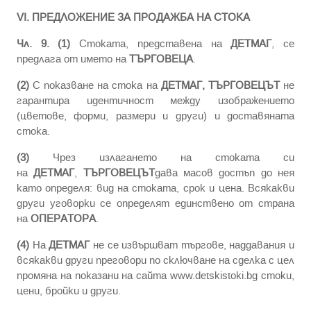
VI. ПРЕДЛОЖЕНИЕ ЗА ПРОДАЖБА НА СТОКА
Чл. 9. (1)
Стоката, представена на
ДЕТМАГ
, се
предлага от името на
ТЪРГОВЕЦА
.
(2)
С показване на стока на
ДЕТМАГ,
ТЪРГОВЕЦЪТ
не
гарантира идентичност между изображението
(цветове, форми, размери и други) и доставяната
стока.
(3)
Чрез излагането на стоката си
на
ДЕТМАГ
,
ТЪРГОВЕЦЪТ
дава масов достъп до нея
като определя: вид на стоката, срок и цена. Всякакви
други уговорки се определят единствено от страна
на
ОПЕРАТОРА
.
(4)
На
ДЕТМАГ
не се извършват търгове, наддавания и
всякакви други преговори по сключване на сделка с цел
промяна на показани на сайтa www.detskistoki.bg стоки,
цени, бройки и други.