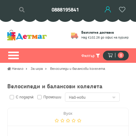
0888195841
Връщане
Безплатна доставка
моции
Замяна на стоки
Над €102.26 до офис на куриер
0
Филтър
Начало
За игра
Велосипеди и балансови колелета
Велосипеди и балансови колелета
С подарък
Промоции
Byox