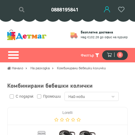
0888195841
Връщане
Безплатна доставка
моции
Замяна на стоки
Над €102.26 до офис на куриер
0
Филтър
Начало
На разходка
Комбинирани бебешки колички
Комбинирани бебешки колички
С подарък
Промоции
Lorelli