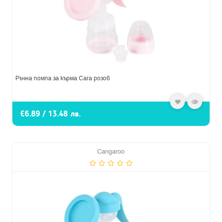
Ръчна помпа за кърма Cara розов
€6.89 / 13.48 лв.
Cangaroo