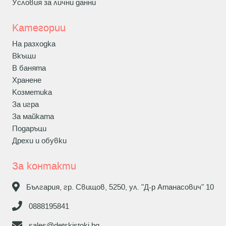
Условия за лични данни
Категории
На разходка
Вкъщи
В банята
Хранене
Козметика
За игра
За майката
Подаръци
Дрехи и обувки
За контакти
България, гр. Свищов, 5250, ул. "Д-р Атанасович" 10
0888195841
sales@detskistoki.bg