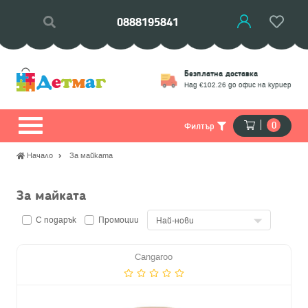
0888195841
Връщане
Безплатна доставка
моции
Замяна на стоки
Над €102.26 до офис на куриер
0
Филтър
Начало
За майката
За майката
С подарък
Промоции
Cangaroo