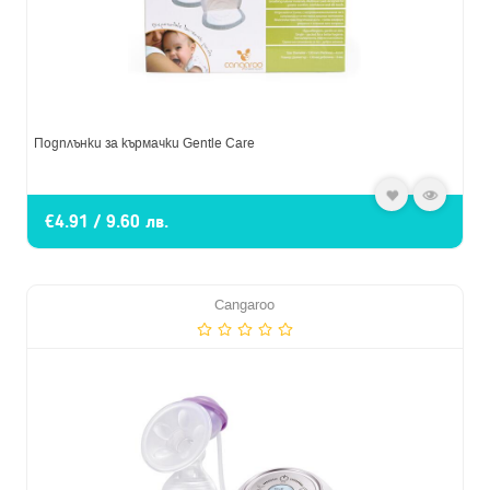
Подплънки за кърмачки Gentle Care
€4.91 / 9.60 лв.
Cangaroo