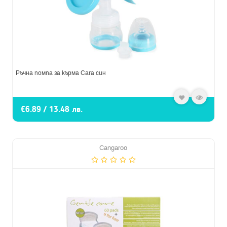
Ръчна помпа за кърма Cara син
€6.89 / 13.48 лв.
Cangaroo