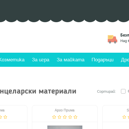
омоции
Връщане
Без
дмични промоции
Замяна на стоки
Над 
Козметика
За игра
За майката
Подаръци
Дре
анцеларски материали
Сортирай:
има
Арго Прима
S