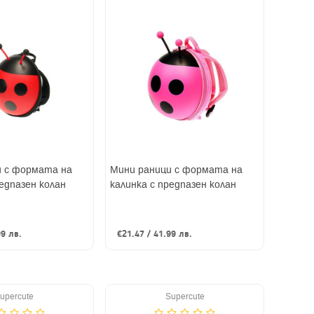
и с формата на
Мини раници с формата на
редпазен колан
калинка с предпазен колан
99 лв.
€21.47 / 41.99 лв.
upercute
Supercute