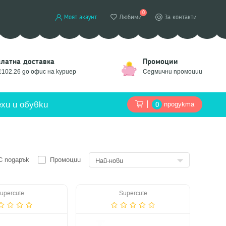
0
Моят акаунт
Любими
За контакти
платна доставка
Промоции
€102.26 до офис на куриер
Седмични промоции
хи и обувки
продукта
0
С подарък
Промоции
upercute
Supercute