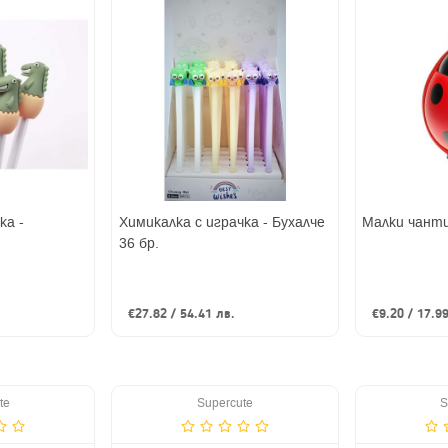
ка -
Химикалка с играчка - Бухалче
Малки чанти
36 бр.
€27.82 / 54.41 лв.
€9.20 / 17.9
te
Supercute
S