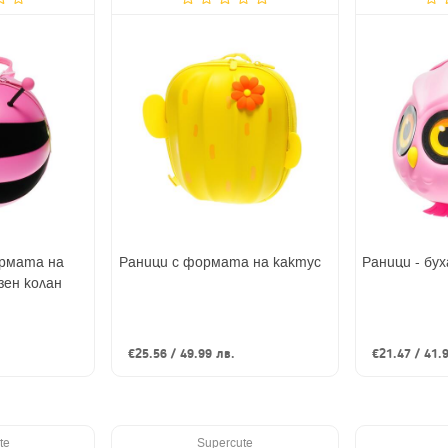
ормата на
Раници с формата на кактус
Раници - бух
зен колан
€25.56 / 49.99 лв.
€21.47 / 41.
te
Supercute