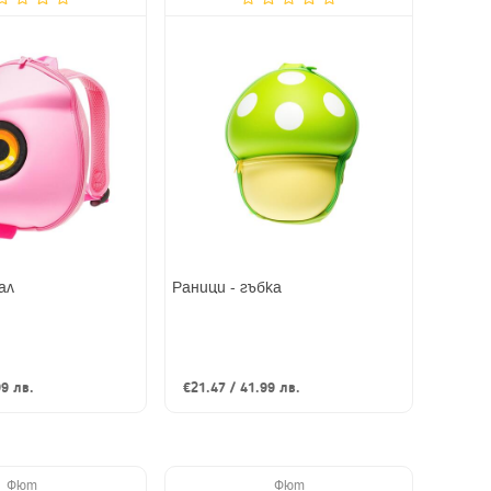
ал
Раници - гъбка
99 лв.
€21.47 / 41.99 лв.
Фют
Фют