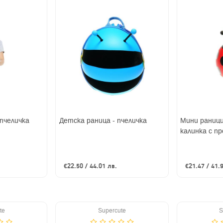
 пчеличка
Детска раница - пчеличка
Мини раниц
калинка с п
€22.50 / 44.01 лв.
€21.47 / 41.
te
Supercute
S