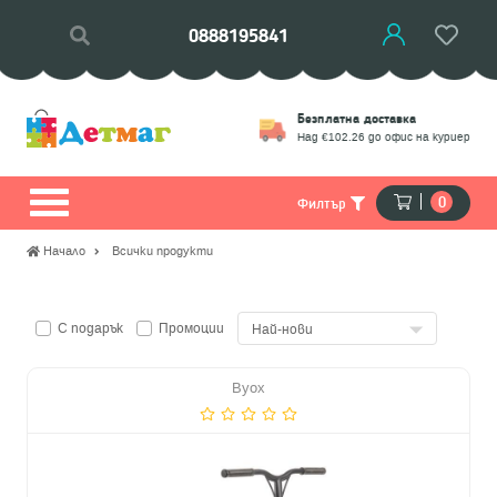
0888195841
Връщане
Безплатна доставка
моции
Замяна на стоки
Над €102.26 до офис на куриер
0
Филтър
Начало
Всички продукти
С подарък
Промоции
Byox