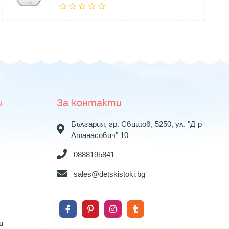
и
За контакти
България, гр. Свищов, 5250, ул. "Д-р
Атанасович" 10
0888195841
sales@detskistoki.bg
и