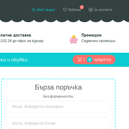
0
Моят акаунт
Любими
За контакти
платна доставка
Промоции
€102.26 до офис на куриер
Седмични промоции
хи и обувки
продукта
0
Бърза поръчка
Без формалности