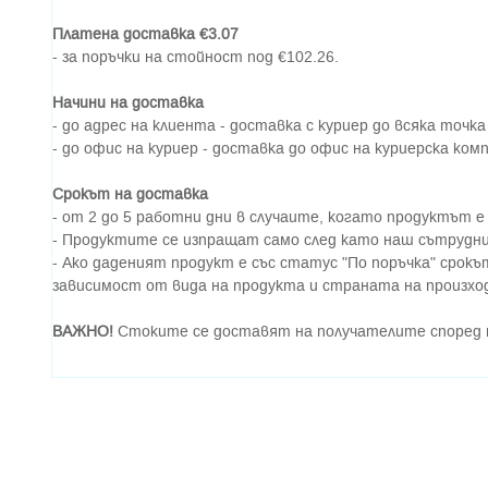
Платена доставка €3.07
- за поръчки на стойност под €102.26.
Начини на доставка
- до адрес на клиента - доставка с куриер до всяка точка
- до офис на куриер - доставка до офис на куриерска ком
Срокът на доставка
- от 2 до 5 работни дни в случаите, когато продуктът е
- Продуктите се изпращат само след като наш сътрудни
- Ако даденият продукт е със статус "По поръчка" срокъ
зависимост от вида на продукта и страната на произхо
ВАЖНО!
Стоките се доставят на получателите според 