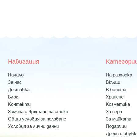
Навигация
Категори
Начало
На разходка
За нас
Вкъщи
Доставка
В банята
Блог
Хранене
Контакти
Козметика
Замяна и връщане на стока
За игра
Общи условия за ползване
За майката
Условия за лични данни
Подаръци
Дрехи и обувк