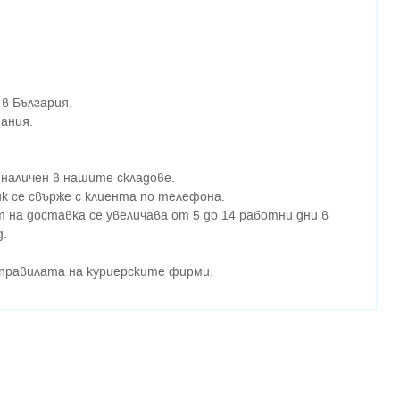
 в България.
пания.
 наличен в нашите складове.
к се свърже с клиента по телефона.
т на доставка се увеличава от 5 до 14 работни дни в
д.
правилата на куриерските фирми.