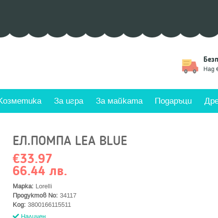
омоции
Връщане
Без
дмични промоции
Замяна на стоки
Над 
Козметика
За игра
За майката
Подаръци
Дре
ЕЛ.ПОМПА LEA BLUE
€33.97
66.44 лв.
Марка:
Lorelli
Продуктов No:
34117
Код:
3800166115511
Наличен