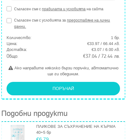
Съгласен съм с
правилата и условията
на сайта
Съгласен съм с условията за
предоставяне на лични
данни.
Количество:
1
бр.
Цена:
€33.97 / 66.44 лв.
Доставка:
€3.07 / 6.00 лв.
Общо:
€37.04 / 72.44 лв.
Ако направите няколко бързи поръчки, автоматично
ще ги обединим.
ПОРЪЧАЙ
Подобни продукти
ПЛИКОВЕ ЗА СЪХРАНЕНИЕ НА КЪРМА
40+5 бр
€6.79