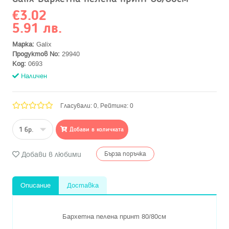
€3.02
5.91 лв.
Марка:
Galix
Продуктов No:
29940
Код:
0693
Наличен
Гласували: 0, Рейтинг: 0
Добави в количката
Добави в любими
Бърза поръчка
Описание
Доставка
Бархетна пелена принт 80/80см