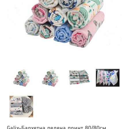
Galix-Бархетна пелена принт 80/80см