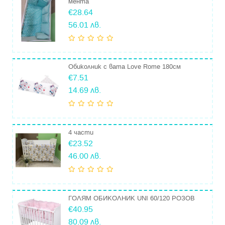
мента
€28.64
56.01 лв.
Обиколник с вата Love Rome 180см
€7.51
14.69 лв.
4 части
€23.52
46.00 лв.
ГОЛЯМ ОБИКОЛНИК UNI 60/120 РОЗОВ
€40.95
80.09 лв.