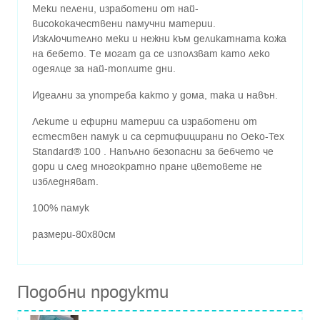
Меки пелени, изработени от най-
висококачествени памучни материи.
Изключително меки и нежни към деликатната кожа
на бебето. Те могат да се използват като леко
одеялце за най-топлите дни.
Идеални за употреба както у дома, така и навън.
Леките и ефирни материи са изработени от
естествен памук и са сертифицирани по Oeko-Tex
Standard® 100 . Напълно безопасни за бебчето че
дори и след многократно пране цветовете не
избледняват.
100% памук
размери-80х80см
Подобни продукти