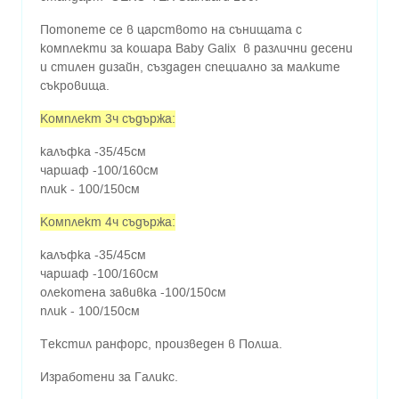
Потопете се в царството на сънищата с
комплекти за кошара Baby Galix в различни десени
и стилен дизайн, създаден специално за малките
съкровища.
Комплект 3ч съдържа:
калъфка -35/45см
чаршаф -100/160см
плик - 100/150см
Комплект 4ч съдържа:
калъфка -35/45см
чаршаф -100/160см
олекотена завивка -100/150см
плик - 100/150см
Текстил ранфорс, произведен в Полша.
Изработени за Галикс.