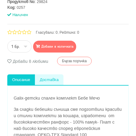
Продуктов No:
29824
Код:
0257
Наличен
Гласували: 0, Рейтинг: 0
Добави в количката
Добави в любими
Бърза поръчка
Описание
Доставка
Galix-детски спален комплект Бебе Мечо
За сладки бебешки сънища сме подготвили красиви
и стилни комплекти за кошара, изработени от
висококачествен ранфорс - 100% памук- Плат с
най-високо качество според европейския
стандарт OEKO-TEX Standard 100.