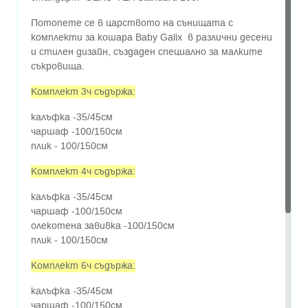
Потопете се в царството на сънищата с
комплекти за кошара Baby Galix в различни десени
и стилен дизайн, създаден специално за малките
съкровища.
Комплект 3ч съдържа:
калъфка -35/45см
чаршаф -100/150см
плик - 100/150см
Комплект 4ч съдържа:
калъфка -35/45см
чаршаф -100/150см
олекотена завивка -100/150см
плик - 100/150см
Комплект 6ч съдържа:
калъфка -35/45см
чаршаф -100/150см