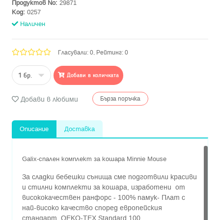
Продуктов No:
29871
Код:
0257
Наличен
Гласували: 0, Рейтинг: 0
Добави в количката
Добави в любими
Бърза поръчка
Описание
Доставка
Galix-спален комплект за кошара Minnie Mouse
За сладки бебешки сънища сме подготвили красиви
и стилни комплекти за кошара, изработени от
висококачествен ранфорс - 100% памук- Плат с
най-високо качество според европейския
стандарт OEKO-TEX Standard 100.