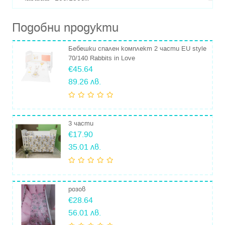
олекотена завивка -100/150см
обиколници 2 бр, с височина 37см
Подобни продукти
Пълнеж- силиконова вата 150гр/м2
Бебешки спален комплект 2 части EU style
Текстил ранфорс, произведен в Полша.
70/140 Rabbits in Love
€45.64
Изработени за Галикс.
89.26 лв.
3 части
€17.90
35.01 лв.
розов
€28.64
56.01 лв.